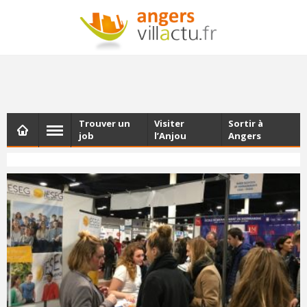
NEWSLETTER
Les dernières actualités d'Angers, chaque vendredi dans
votre boîte e-mail
Trouver un
Visiter
Sortir à
job
l’Anjou
Angers