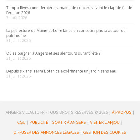
Tempo Rives : une dernière semaine de concerts avant le clap de fin de
l’édition 2026
3 août 2026
La préfecture de Maine-et-Loire lance un concours photo autour du
patrimoine
31 juillet 2026
Où se baigner à Angers et ses alentours durant l’été ?
31 juillet 2026
Depuis six ans, Terra Botanica expérimente un jardin sans eau
31 juillet 2026
ANGERS.VILLACTU.FR -
TOUS DROITS RESERVÉS © 2026
|
À PROPOS
|
CGU
|
PUBLICITÉ
|
SORTIR À ANGERS
|
VISITER L'ANJOU
|
DIFFUSER DES ANNONCES LÉGALES
|
GESTION DES COOKIES