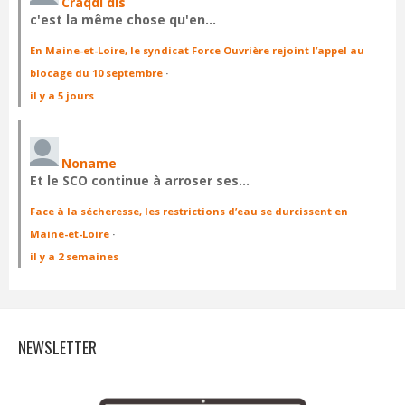
Craqdi dis
c'est la même chose qu'en…
En Maine-et-Loire, le syndicat Force Ouvrière rejoint l’appel au
blocage du 10 septembre
·
il y a 5 jours
Noname
Et le SCO continue à arroser ses…
Face à la sécheresse, les restrictions d’eau se durcissent en
Maine-et-Loire
·
il y a 2 semaines
NEWSLETTER