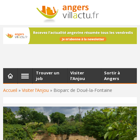
NEWSLETTER
Les dernières actualités d'Angers, chaque vendredi dans
votre boîte e-mail
Trouver un
Visiter
Sortir à
job
l’Anjou
Angers
Accueil
»
Visiter l’Anjou
»
Bioparc de Doué-la-Fontaine