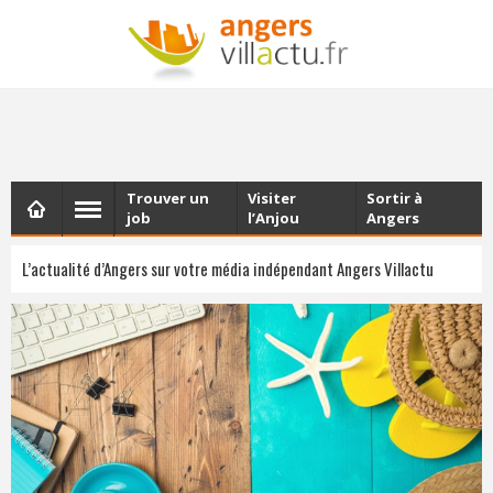
NEWSLETTER
Les dernières actualités d'Angers, chaque vendredi dans
votre boîte e-mail
Trouver un
Visiter
Sortir à
job
l’Anjou
Angers
L’actualité d’Angers sur votre média indépendant Angers Villactu