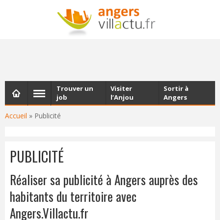
NEWSLETTER
Les dernières actualités d'Angers, chaque vendredi dans
votre boîte e-mail
Trouver un
Visiter
Sortir à
job
l’Anjou
Angers
Accueil
»
Publicité
PUBLICITÉ
Réaliser sa publicité à Angers auprès des
habitants du territoire avec
Angers.Villactu.fr