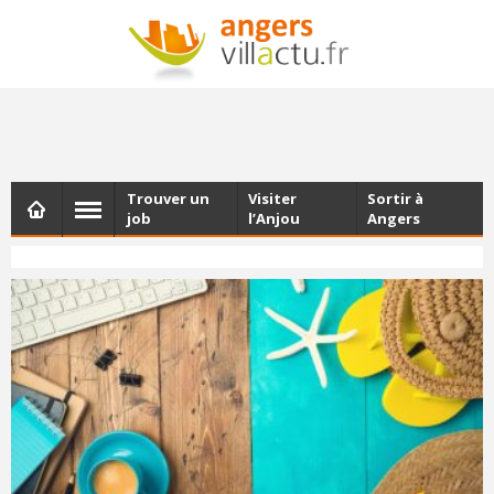
NEWSLETTER
Les dernières actualités d'Angers, chaque vendredi dans
votre boîte e-mail
Trouver un
Visiter
Sortir à
job
l’Anjou
Angers