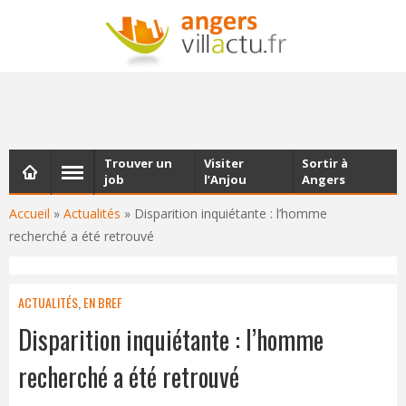
NEWSLETTER
Les dernières actualités d'Angers, chaque vendredi dans
votre boîte e-mail
Trouver un
Visiter
Sortir à
job
l’Anjou
Angers
Accueil
»
Actualités
»
Disparition inquiétante : l’homme
recherché a été retrouvé
ACTUALITÉS
,
EN BREF
Disparition inquiétante : l’homme
recherché a été retrouvé