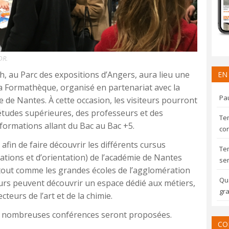
DR.
h, au Parc des expositions d’Angers, aura lieu une
EN
a Formathèque, organisé en partenariat avec la
Pau
e de Nantes. À cette occasion, les visiteurs pourront
études supérieures, des professeurs et des
Te
 formations allant du Bac au Bac +5.
con
afin de faire découvrir les différents cursus
Te
ations et d’orientation) de l’académie de Nantes
sem
tout comme les grandes écoles de l’agglomération
Qua
urs peuvent découvrir un espace dédié aux métiers,
gra
teurs de l’art et de la chimie.
 de nombreuses conférences seront proposées.
CO