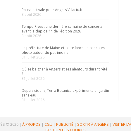
Pause estivale pour Angers.Villactu.fr
3 août 2026
Tempo Rives : une dernière semaine de concerts
avant le clap de fin de l’édition 2026
3 août 2026
La préfecture de Maine-et-Loire lance un concours
photo autour du patrimoine
31 juillet 2026
Où se baigner à Angers et ses alentours durant l’été
?
31 juillet 2026
Depuis six ans, Terra Botanica expérimente un jardin
sans eau
31 juillet 2026
ÉS © 2026
|
À PROPOS
|
CGU
|
PUBLICITÉ
|
SORTIR À ANGERS
|
VISITER L
GESTION DES COOKIES