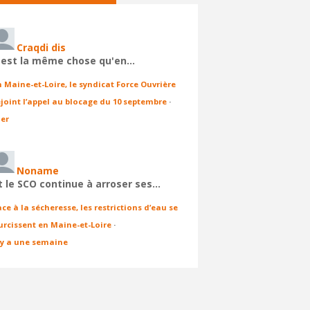
Craqdi dis
'est la même chose qu'en…
n Maine-et-Loire, le syndicat Force Ouvrière
ejoint l’appel au blocage du 10 septembre
·
ier
Noname
t le SCO continue à arroser ses…
ace à la sécheresse, les restrictions d’eau se
urcissent en Maine-et-Loire
·
l y a une semaine