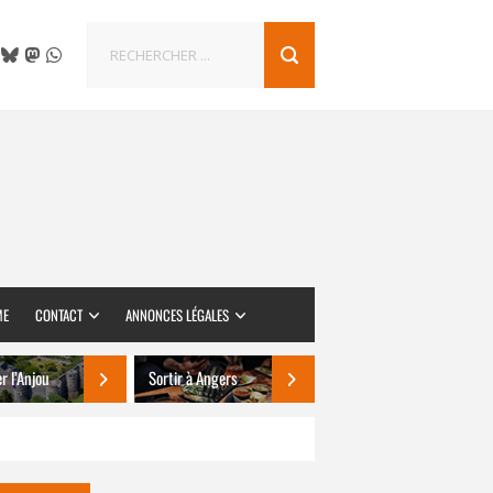
ME
CONTACT
ANNONCES LÉGALES
er l’Anjou
Sortir à Angers