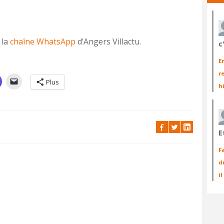
 la
chaîne WhatsApp
d’Angers Villactu.
c
E
r
Plus
h
E
F
d
i