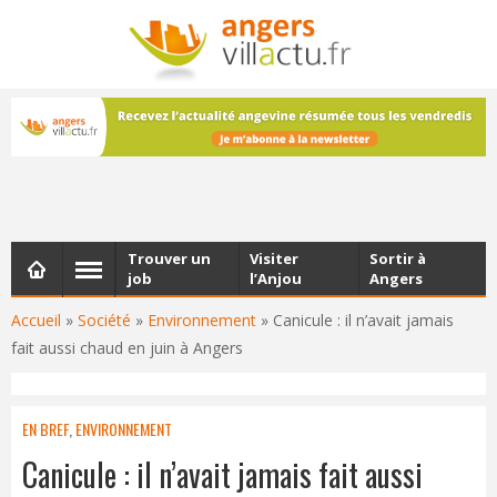
NEWSLETTER
Les dernières actualités d'Angers, chaque vendredi dans
votre boîte e-mail
Trouver un
Visiter
Sortir à
job
l’Anjou
Angers
Accueil
»
Société
»
Environnement
»
Canicule : il n’avait jamais
fait aussi chaud en juin à Angers
EN BREF
,
ENVIRONNEMENT
Canicule : il n’avait jamais fait aussi