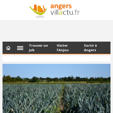
NEWSLETTER
Les dernières actualités d'Angers, chaque vendredi dans
votre boîte e-mail
Trouver un
Visiter
Sortir à
job
l’Anjou
Angers