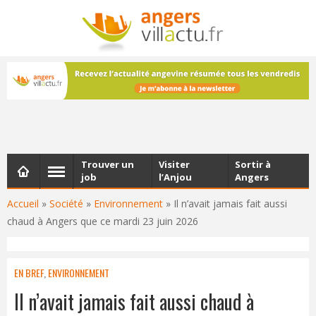
NEWSLETTER
Les dernières actualités d'Angers, chaque vendredi dans
votre boîte e-mail
Trouver un
Visiter
Sortir à
job
l’Anjou
Angers
Accueil
»
Société
»
Environnement
»
Il n’avait jamais fait aussi
chaud à Angers que ce mardi 23 juin 2026
EN BREF
,
ENVIRONNEMENT
Il n’avait jamais fait aussi chaud à