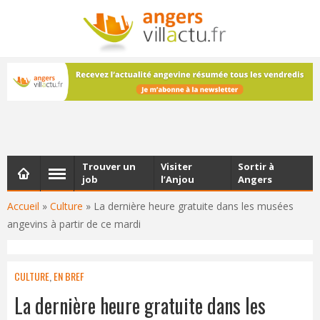
NEWSLETTER
Les dernières actualités d'Angers, chaque vendredi dans
votre boîte e-mail
Trouver un
Visiter
Sortir à
job
l’Anjou
Angers
Accueil
»
Culture
»
La dernière heure gratuite dans les musées
angevins à partir de ce mardi
CULTURE
,
EN BREF
La dernière heure gratuite dans les