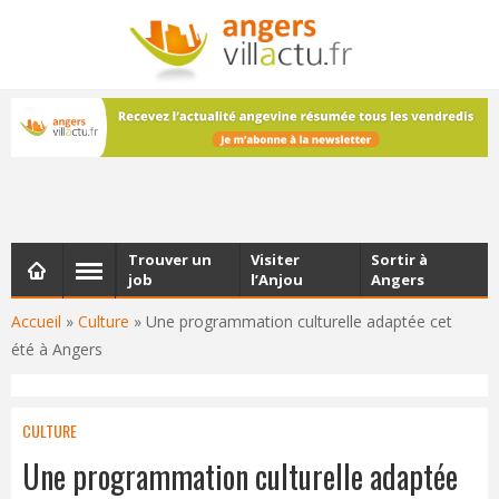
NEWSLETTER
Les dernières actualités d'Angers, chaque vendredi dans
votre boîte e-mail
Trouver un
Visiter
Sortir à
job
l’Anjou
Angers
Accueil
»
Culture
»
Une programmation culturelle adaptée cet
été à Angers
CULTURE
Une programmation culturelle adaptée