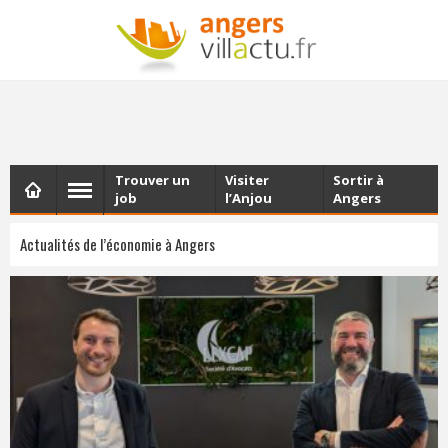
NEWSLETTER
Les dernières actualités d'Angers, chaque vendredi dans
votre boîte e-mail
Trouver un
Visiter
Sortir à
job
l’Anjou
Angers
Actualités de l’économie à Angers