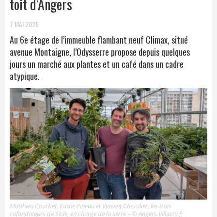
toit d’Angers
7 MAI 2026
Au 6e étage de l’immeuble flambant neuf Climax, situé
avenue Montaigne, l’Odysserre propose depuis quelques
jours un marché aux plantes et un café dans un cadre
atypique.
Matthieu Courbet, Eddie Pineau et Vincent Chevalier, les trois
cofondateurs de Sicle, en charge de la serre – © Angers.Villactu.fr