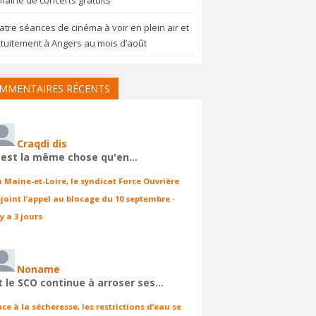
aine de concerts gratuits
tre séances de cinéma à voir en plein air et
tuitement à Angers au mois d’août
MMENTAIRES RÉCENTS
Craqdi dis
'est la même chose qu'en…
n Maine-et-Loire, le syndicat Force Ouvrière
ejoint l’appel au blocage du 10 septembre
·
 y a 3 jours
Noname
t le SCO continue à arroser ses…
ace à la sécheresse, les restrictions d’eau se