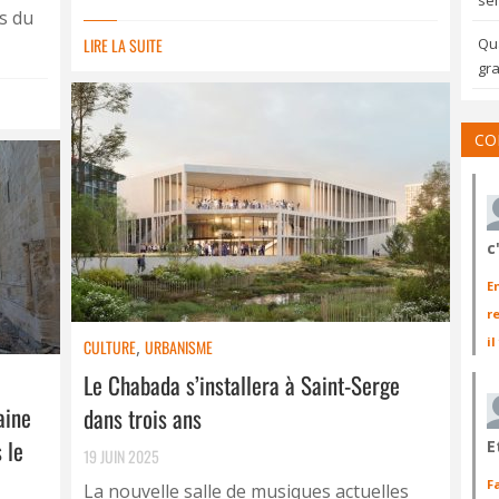
sem
s du
LIRE LA SUITE
Qua
gra
CO
c
E
r
il
CULTURE
,
URBANISME
Le Chabada s’installera à Saint-Serge
aine
dans trois ans
 le
E
19 JUIN 2025
F
La nouvelle salle de musiques actuelles