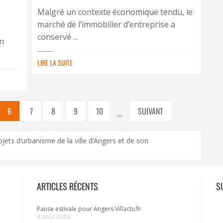
Malgré un contexte économique tendu, le
marché de l’immobilier d’entreprise a
conservé ...
on
LIRE LA SUITE
6
7
8
9
10
SUIVANT
…
ojets d’urbanisme de la ville d’Angers et de son
ARTICLES RÉCENTS
S
Pause estivale pour Angers.Villactu.fr
3 août 2026