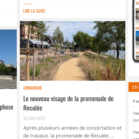
LIRE LA SUITE
EN
URBANISME
Le nouveau visage de la promenade de
Pau
rphose
Reculée
Te
23 JUIN 2025
con
Après plusieurs années de concertation et
Te
de travaux, la promenade de Reculée, ...