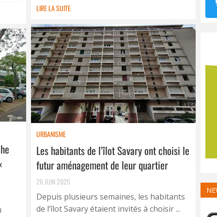
LIRE LA SUITE
URBANISME
che
Les habitants de l’îlot Savary ont choisi le
«
futur aménagement de leur quartier
26 JUIN 2025
NE
Depuis plusieurs semaines, les habitants
de l’îlot Savary étaient invités à choisir ...
u