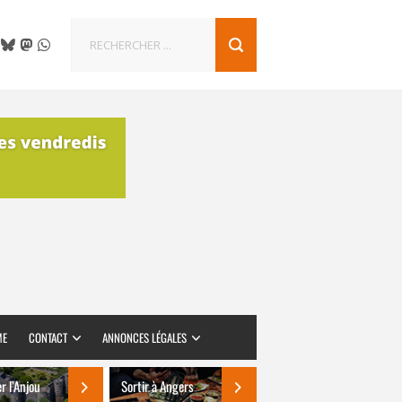
ME
CONTACT
ANNONCES LÉGALES
er l’Anjou
Sortir à Angers