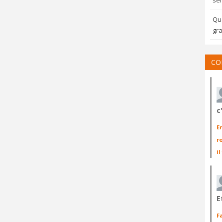
sem
Qua
gra
CO
c
E
r
il
E
F