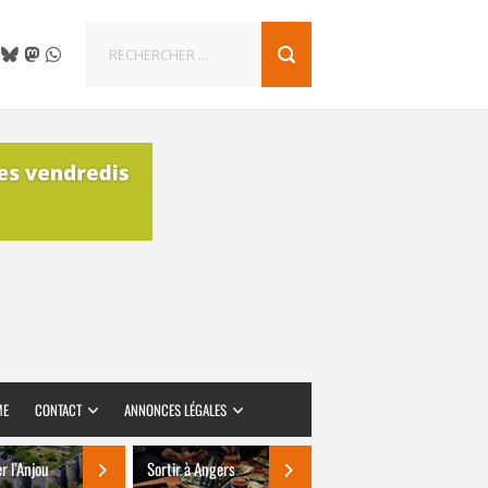
ME
CONTACT
ANNONCES LÉGALES
er l’Anjou
Sortir à Angers