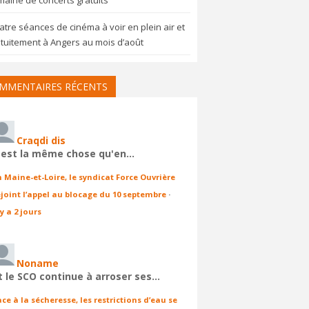
aine de concerts gratuits
tre séances de cinéma à voir en plein air et
tuitement à Angers au mois d’août
MMENTAIRES RÉCENTS
Craqdi dis
'est la même chose qu'en…
n Maine-et-Loire, le syndicat Force Ouvrière
ejoint l’appel au blocage du 10 septembre
·
 y a 2 jours
Noname
t le SCO continue à arroser ses…
ace à la sécheresse, les restrictions d’eau se