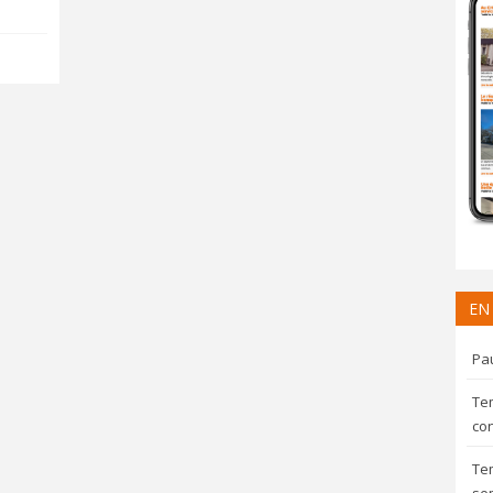
EN
Pau
Te
con
Te