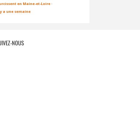
urcissent en Maine-et-Loire
·
l y a une semaine
UIVEZ-NOUS