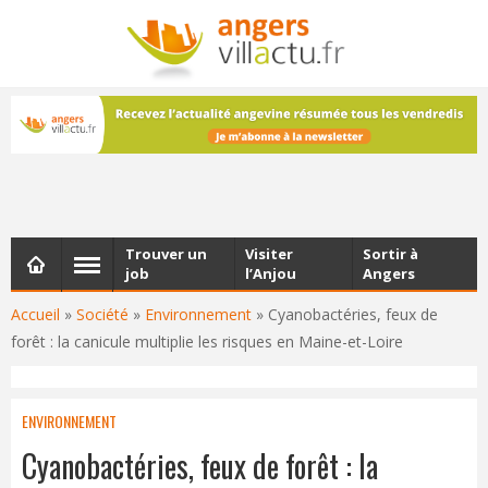
NEWSLETTER
Les dernières actualités d'Angers, chaque vendredi dans
votre boîte e-mail
Trouver un
Visiter
Sortir à
job
l’Anjou
Angers
Accueil
»
Société
»
Environnement
»
Cyanobactéries, feux de
forêt : la canicule multiplie les risques en Maine-et-Loire
ENVIRONNEMENT
Cyanobactéries, feux de forêt : la