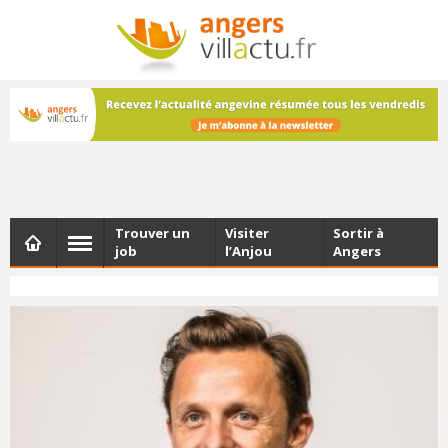
NEWSLETTER
Les dernières actualités d'Angers, chaque vendredi dans
votre boîte e-mail
Trouver un
Visiter
Sortir à
job
l’Anjou
Angers