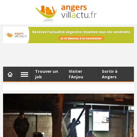
NEWSLETTER
Les dernières actualités d'Angers, chaque vendredi dans
votre boîte e-mail
Trouver un
Visiter
Sortir à
job
l’Anjou
Angers