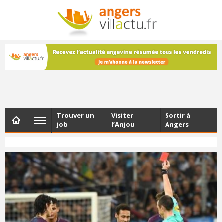
NEWSLETTER
Les dernières actualités d'Angers, chaque vendredi dans
votre boîte e-mail
Trouver un
Visiter
Sortir à
job
l’Anjou
Angers