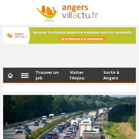
NEWSLETTER
Les dernières actualités d'Angers, chaque vendredi dans
votre boîte e-mail
Trouver un
Visiter
Sortir à
job
l’Anjou
Angers