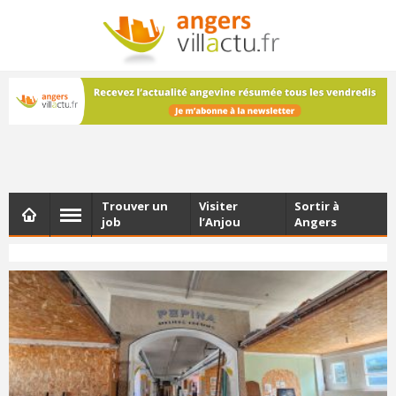
NEWSLETTER
Les dernières actualités d'Angers, chaque vendredi dans
votre boîte e-mail
Trouver un
Visiter
Sortir à
job
l’Anjou
Angers