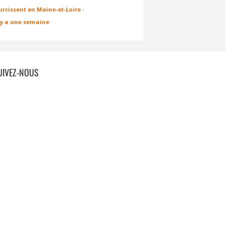
urcissent en Maine-et-Loire
·
l y a une semaine
UIVEZ-NOUS