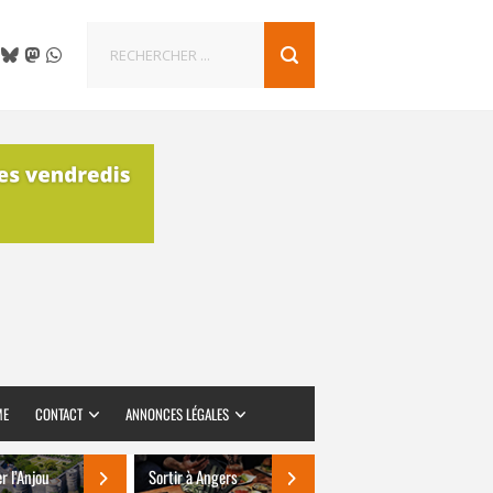
ME
CONTACT
ANNONCES LÉGALES
er l’Anjou
Sortir à Angers