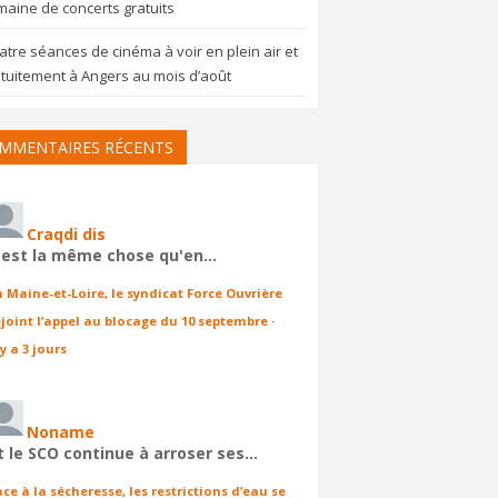
aine de concerts gratuits
tre séances de cinéma à voir en plein air et
tuitement à Angers au mois d’août
MMENTAIRES RÉCENTS
Craqdi dis
'est la même chose qu'en…
n Maine-et-Loire, le syndicat Force Ouvrière
ejoint l’appel au blocage du 10 septembre
·
 y a 3 jours
Noname
t le SCO continue à arroser ses…
ace à la sécheresse, les restrictions d’eau se