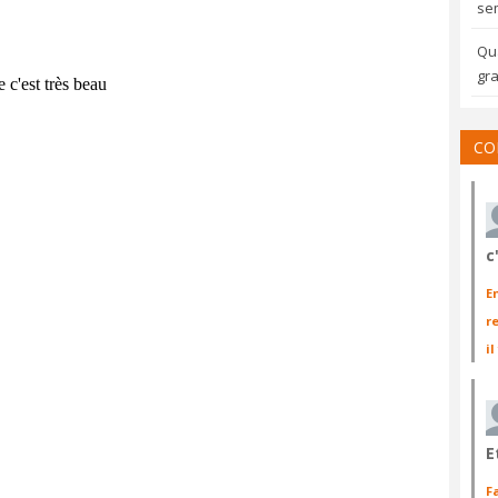
sem
Qua
gra
CO
c
E
r
il
E
F