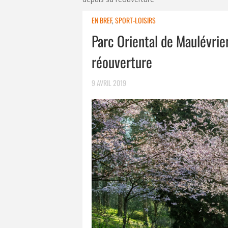
EN BREF
,
SPORT-LOISIRS
Parc Oriental de Maulévrie
réouverture
9 AVRIL 2019