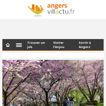
NEWSLETTER
Les dernières actualités d'Angers, chaque vendredi dans
votre boîte e-mail
Trouver un
Visiter
Sortir à
job
l’Anjou
Angers