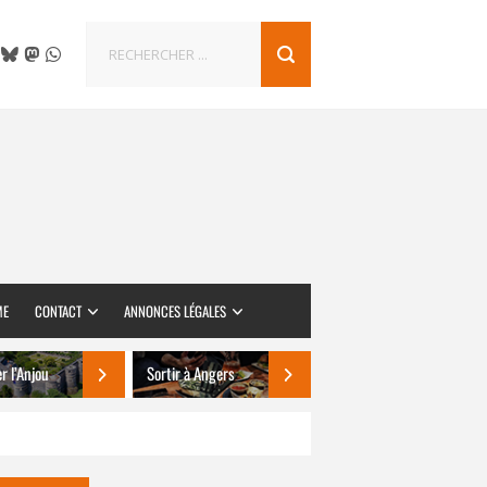
ME
CONTACT
ANNONCES LÉGALES
er l’Anjou
Sortir à Angers