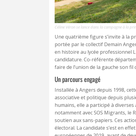
Céline Véron se lance dans la campagne à la pri
Une quatrième figure s’invite à la p
portée par le collectif Demain Anger
en histoire au lycée professionnel L
candidature. Co-référente départe
faire de l’union de la gauche son fil
Un parcours engagé
Installée à Angers depuis 1998, cet
associative et politique depuis plus
humains, elle a participé à diverses
notamment avec SOS Migrants, le Rés
soutien aux sans-papiers. Ces acti
électoral. La candidate s’est en eff
européennes de 2019, avant de deve