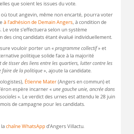
elles que soient les issues du vote.
t, où tout angevin, même non encarté, pourra voter
ue
à l’adhésion de Demain Angers
, à condition de
rs. Le vote s’effectuera selon un système
n des cinq candidats étant évalué individuellement.
ssure vouloir porter un «
programme collectif
» et
ternative politique solide face à la majorité
 de tisser des liens entre les quartiers, lutter contre les
 faire de la politique
», ajoute la candidate.
ologistes),
Étienne Mater
(Angers en commun) et
 Véron espère incarner «
une gauche unie, ancrée dans
 sociales
». Le verdict des urnes est attendu le 28 juin
 mois de campagne pour les candidats.
 la
chaîne WhatsApp
d’Angers Villactu.