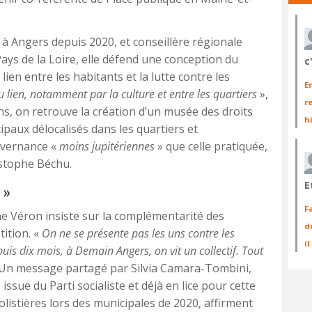
 à Angers depuis 2020, et conseillère régionale
ays de la Loire, elle défend une conception du
c
e lien entre les habitants et la lutte contre les
E
du lien, notamment par la culture et entre les quartiers
»,
r
ns, on retrouve la création d’un musée des droits
h
ipaux délocalisés dans les quartiers et
uvernance «
moins jupitériennes
» que celle pratiquée,
istophe Béchu.
E
 »
F
ne Véron insiste sur la complémentarité des
d
tition. «
On ne se présente pas les uns contre les
i
puis dix mois, à Demain Angers, on vit un collectif. Tout
e. Un message partagé par Silvia Camara-Tombini,
sue du Parti socialiste et déjà en lice pour cette
istières lors des municipales de 2020, affirment