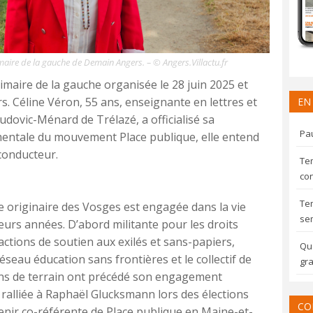
maire de la gauche de Demain Angers. – © Angers.Villactu.fr
rimaire de la gauche organisée le 28 juin 2025 et
s. Céline Véron, 55 ans, enseignante en lettres et
EN
udovic-Ménard de Trélazé, a officialisé sa
Pau
mentale du mouvement Place publique, elle entend
 conducteur.
Te
con
Te
te originaire des Vosges est engagée dans la vie
sem
ieurs années. D’abord militante pour les droits
 actions de soutien aux exilés et sans-papiers,
Qua
eau éducation sans frontières et le collectif de
gra
ons de terrain ont précédé son engagement
et ralliée à Raphaël Glucksmann lors des élections
CO
nir co-référente de Place publique en Maine-et-