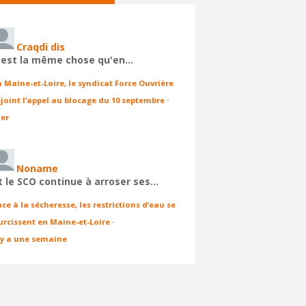
Craqdi dis
'est la même chose qu'en…
n Maine-et-Loire, le syndicat Force Ouvrière
ejoint l’appel au blocage du 10 septembre
·
ier
Noname
t le SCO continue à arroser ses…
ace à la sécheresse, les restrictions d’eau se
urcissent en Maine-et-Loire
·
l y a une semaine