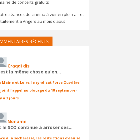
aine de concerts gratuits
tre séances de cinéma à voir en plein air et
tuitement à Angers au mois d’août
MMENTAIRES RÉCENTS
Craqdi dis
'est la même chose qu'en…
n Maine-et-Loire, le syndicat Force Ouvrière
ejoint l’appel au blocage du 10 septembre
·
 y a 3 jours
Noname
t le SCO continue à arroser ses…
ace à la sécheresse, les restrictions d’eau se