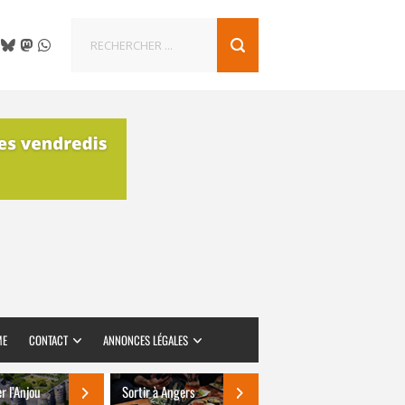
ME
CONTACT
ANNONCES LÉGALES
er l’Anjou
Sortir à Angers