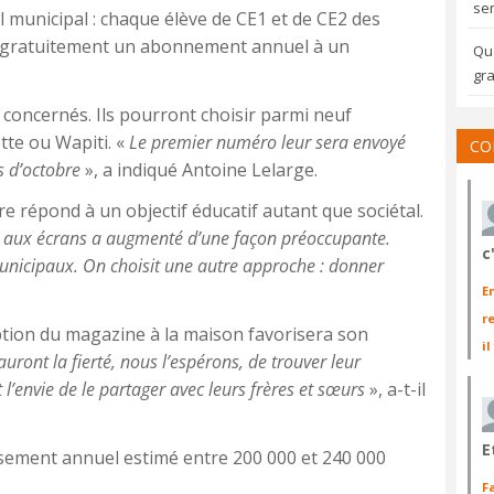
sem
 municipal : chaque élève de CE1 et de CE2 des
ra gratuitement un abonnement annuel à un
Qua
gra
 concernés. Ils pourront choisir parmi neuf
ette ou Wapiti. «
Le premier numéro leur sera envoyé
CO
s d’octobre
», a indiqué Antoine Lelarge.
 répond à un objectif éducatif autant que sociétal.
s aux écrans a augmenté d’une façon préoccupante.
c
municipaux. On choisit une autre approche : donner
E
r
ption du magazine à la maison favorisera son
il
 auront la fierté, nous l’espérons, de trouver leur
 l’envie de le partager avec leurs frères et sœurs
», a-t-il
E
ssement annuel estimé entre 200 000 et 240 000
F