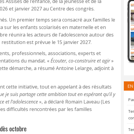
s Assises de l’enfance, de la jeunesse et de la
2026 et janvier 2027 au Centre des congrès.
s. Un premier temps sera consacré aux familles le
 sur les enfants scolarisés en maternelle et en
bre réunira les acteurs de l’adolescence autour des
 restitution est prévue le 15 janvier 2027.
ents, professionnels, associations, experts et
ientations du mandat. «
Écouter, co-construire et agir
»
cette démarche, a résumé Antoine Lelarge, adjoint à
EN
t cette initiative, tout en appelant à des résultats
e je suis partage cette ambition tout en espérant qu’il y
Pau
ce et l’adolescence
», a déclaré Romain Laveau (Les
s difficultés rencontrées par les familles
Te
con
 dès octobre
Te