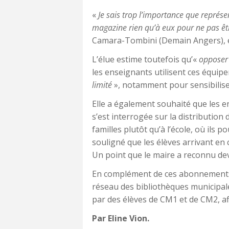
«
Je sais trop l’importance que représen
magazine rien qu’à eux pour ne pas êt
Camara-Tombini (Demain Angers), é
L’élue estime toutefois qu’«
opposer l
les enseignants utilisent ces équip
limité
», notamment pour sensibiliser
Elle a également souhaité que les e
s’est interrogée sur la distributio
familles plutôt qu’à l’école, où ils p
souligné que les élèves arrivant en 
Un point que le maire a reconnu dev
En complément de ces abonnements, l
réseau des bibliothèques municipales
par des élèves de CM1 et de CM2, afi
Par Eline Vion.