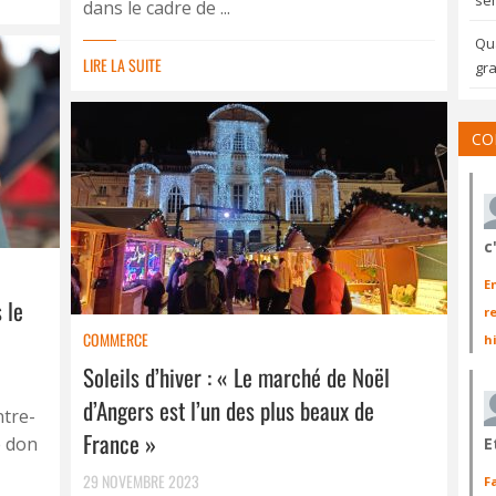
sem
dans le cadre de ...
Qua
LIRE LA SUITE
gra
CO
c
E
 le
r
COMMERCE
h
Soleils d’hiver : « Le marché de Noël
d’Angers est l’un des plus beaux de
ntre-
France »
e don
E
29 NOVEMBRE 2023
F