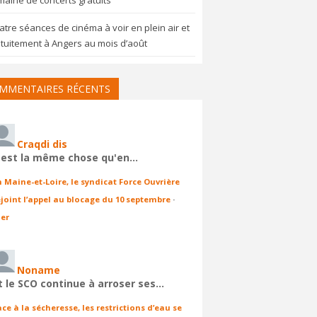
aine de concerts gratuits
tre séances de cinéma à voir en plein air et
tuitement à Angers au mois d’août
MMENTAIRES RÉCENTS
Craqdi dis
'est la même chose qu'en…
n Maine-et-Loire, le syndicat Force Ouvrière
ejoint l’appel au blocage du 10 septembre
·
ier
Noname
t le SCO continue à arroser ses…
ace à la sécheresse, les restrictions d’eau se