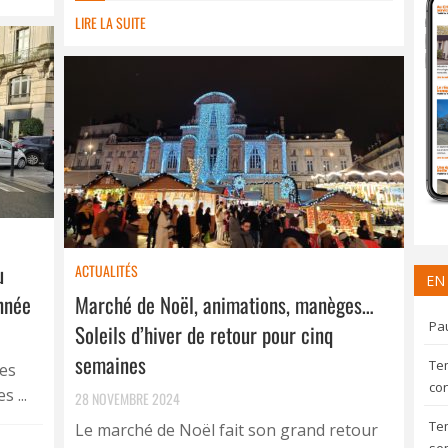
LIRE LA SUITE
u
ACTUALITÉS
EN
année
Marché de Noël, animations, manèges…
Pau
Soleils d’hiver de retour pour cinq
semaines
Te
nes
con
 ...
28 NOVEMBRE 2024
Te
Le marché de Noël fait son grand retour