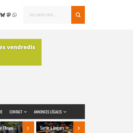
ME
CONTACT
ANNONCES LÉGALES
er l’Anjou
Sortir à Angers