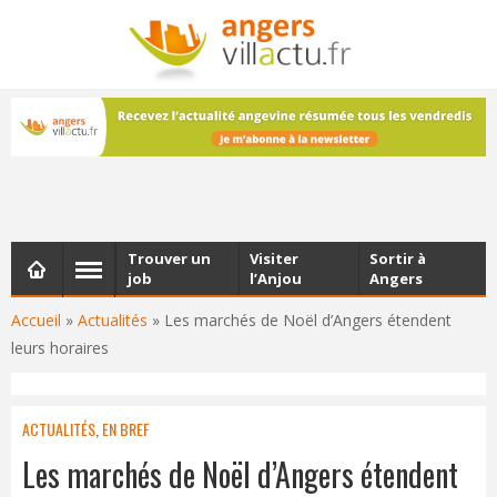
NEWSLETTER
Les dernières actualités d'Angers, chaque vendredi dans
votre boîte e-mail
Trouver un
Visiter
Sortir à
job
l’Anjou
Angers
Accueil
»
Actualités
»
Les marchés de Noël d’Angers étendent
leurs horaires
ACTUALITÉS
,
EN BREF
Les marchés de Noël d’Angers étendent