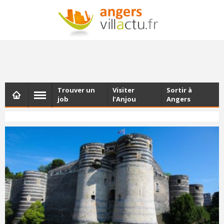
NEWSLETTER
Les dernières actualités d'Angers, chaque vendredi dans
votre boîte e-mail
Trouver un
Visiter
Sortir à
job
l’Anjou
Angers