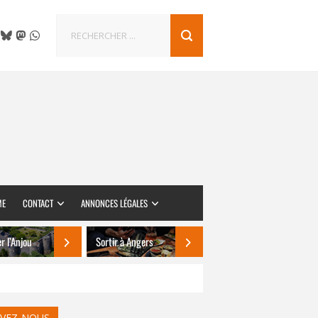
ME
CONTACT
ANNONCES LÉGALES
er l’Anjou
Sortir à Angers
IVEZ-NOUS