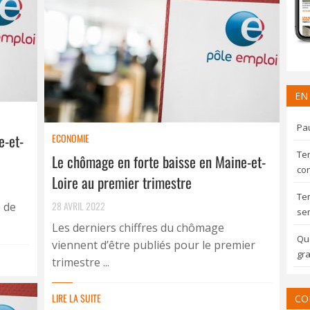
EN
Pau
e-et-
ECONOMIE
Te
Le chômage en forte baisse en Maine-et-
con
Loire au premier trimestre
Te
28 AVRIL 2022
 de
sem
Les derniers chiffres du chômage
Qua
viennent d’être publiés pour le premier
gra
trimestre ...
LIRE LA SUITE
CO