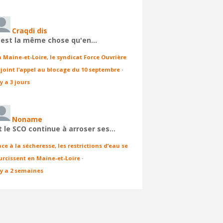
Craqdi dis
'est la même chose qu'en…
n Maine-et-Loire, le syndicat Force Ouvrière
ejoint l’appel au blocage du 10 septembre
·
 y a 3 jours
Noname
t le SCO continue à arroser ses…
ace à la sécheresse, les restrictions d’eau se
urcissent en Maine-et-Loire
·
l y a 2 semaines