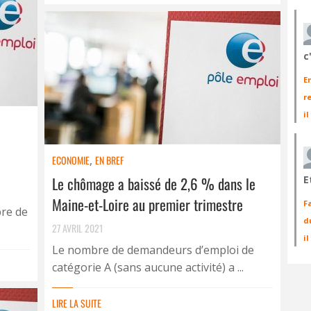
c
E
r
il
ECONOMIE
,
EN BREF
e
Le chômage a baissé de 2,6 % dans le
E
Maine-et-Loire au premier trimestre
F
bre de
d
27 AVRIL 2021
.
i
Le nombre de demandeurs d’emploi de
catégorie A (sans aucune activité) a ...
LIRE LA SUITE