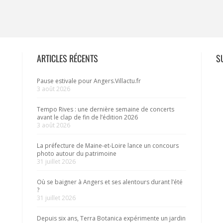
ARTICLES RÉCENTS
S
Pause estivale pour Angers.Villactu.fr
3 août 2026
Tempo Rives : une dernière semaine de concerts
avant le clap de fin de l’édition 2026
3 août 2026
La préfecture de Maine-et-Loire lance un concours
photo autour du patrimoine
31 juillet 2026
Où se baigner à Angers et ses alentours durant l’été
?
31 juillet 2026
Depuis six ans, Terra Botanica expérimente un jardin