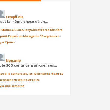
Craqdi dis
'est la même chose qu'en…
n Maine-et-Loire, le syndicat Force Ouvrière
ejoint l’appel au blocage du 10 septembre
·
 y a 2 jours
Noname
t le SCO continue à arroser ses…
ace à la sécheresse, les restrictions d’eau se
urcissent en Maine-et-Loire
·
l y a une semaine