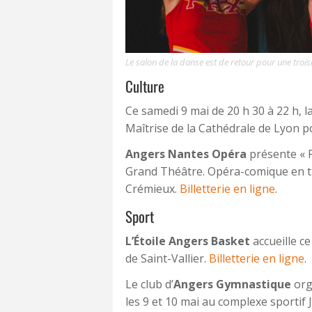
Le salon de la danse est de retour pour une tro
Culture
Ce samedi 9 mai de 20 h 30 à 22 h, l
Maîtrise de la Cathédrale de Lyon po
Angers Nantes Opéra
présente « 
Grand Théâtre. Opéra-comique en tr
Crémieux.
Billetterie en ligne
.
Sport
L’Étoile Angers Basket
accueille ce
de Saint-Vallier.
Billetterie en ligne
.
Le club d’
Angers Gymnastique
orga
les 9 et 10 mai au complexe sportif