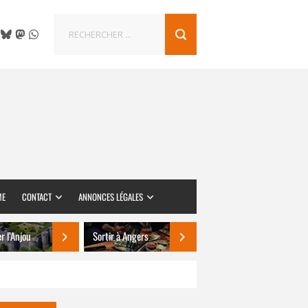
ME
CONTACT
ANNONCES LÉGALES
er l’Anjou
Sortir à Angers