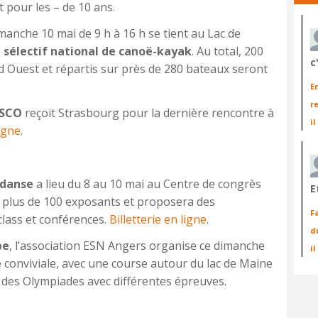
t pour les – de 10 ans.
manche 10 mai de 9 h à 16 h se tient au Lac de
 sélectif national de canoë-kayak
. Au total, 200
c
d Ouest et répartis sur près de 280 bateaux seront
E
r
 SCO
reçoit Strasbourg pour la dernière rencontre à
il
ligne
.
 danse
a lieu du 8 au 10 mai au Centre de congrès
E
 plus de 100 exposants et proposera des
F
class et conférences.
Billetterie en ligne
.
d
pe
, l’association ESN Angers organise ce dimanche
i
 conviviale, avec une course autour du lac de Maine
 h, des Olympiades avec différentes épreuves.