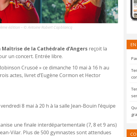
isième édition – © Antoine Robert Capblancq
EN
a
Maîtrise de la Cathédrale d’Angers
reçoit la
ur un concert. Entrée libre.
Pau
Robinson Crusoé » ce dimanche 10 mai à 16 h au
Te
ois actes, livret d’Eugène Cormon et Hector
con
Te
sem
 vendredi 8 mai à 20 h à la salle Jean-Bouin l’équipe
Qua
gra
nise une finale interdépartementale (7, 8 et 9 ans)
 Jean-Vilar. Plus de 500 gymnastes sont attendues
CO