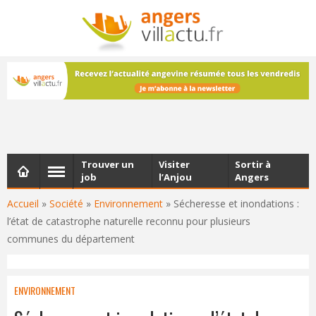
NEWSLETTER
Les dernières actualités d'Angers, chaque vendredi dans
votre boîte e-mail
Trouver un
Visiter
Sortir à
job
l’Anjou
Angers
Accueil
»
Société
»
Environnement
»
Sécheresse et inondations :
l’état de catastrophe naturelle reconnu pour plusieurs
communes du département
ENVIRONNEMENT