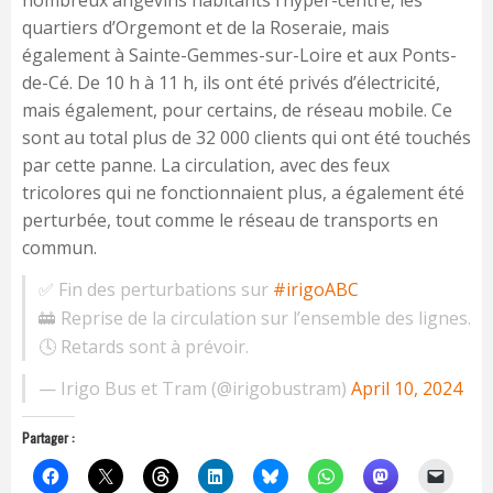
nombreux angevins habitants l’hyper-centre, les
quartiers d’Orgemont et de la Roseraie, mais
également à Sainte-Gemmes-sur-Loire et aux Ponts-
de-Cé. De 10 h à 11 h, ils ont été privés d’électricité,
mais également, pour certains, de réseau mobile. Ce
sont au total plus de 32 000 clients qui ont été touchés
par cette panne. La circulation, avec des feux
tricolores qui ne fonctionnaient plus, a également été
perturbée, tout comme le réseau de transports en
commun.
✅ Fin des perturbations sur
#irigoABC
🚋 Reprise de la circulation sur l’ensemble des lignes.
🕓 Retards sont à prévoir.
— Irigo Bus et Tram (@irigobustram)
April 10, 2024
Partager :