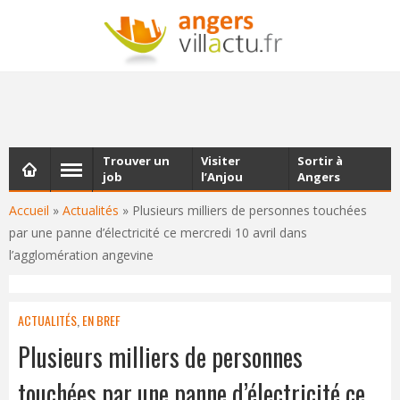
NEWSLETTER
Les dernières actualités d'Angers, chaque vendredi dans
votre boîte e-mail
Trouver un
Visiter
Sortir à
job
l’Anjou
Angers
Accueil
»
Actualités
»
Plusieurs milliers de personnes touchées
par une panne d’électricité ce mercredi 10 avril dans
l’agglomération angevine
ACTUALITÉS
,
EN BREF
Plusieurs milliers de personnes
touchées par une panne d’électricité ce