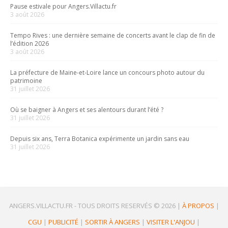
Pause estivale pour Angers.Villactu.fr
3 août 2026
Tempo Rives : une dernière semaine de concerts avant le clap de fin de
l’édition 2026
3 août 2026
La préfecture de Maine-et-Loire lance un concours photo autour du
patrimoine
31 juillet 2026
Où se baigner à Angers et ses alentours durant l’été ?
31 juillet 2026
Depuis six ans, Terra Botanica expérimente un jardin sans eau
31 juillet 2026
ANGERS.VILLACTU.FR -
TOUS DROITS RESERVÉS © 2026
|
À PROPOS
|
CGU
|
PUBLICITÉ
|
SORTIR À ANGERS
|
VISITER L'ANJOU
|