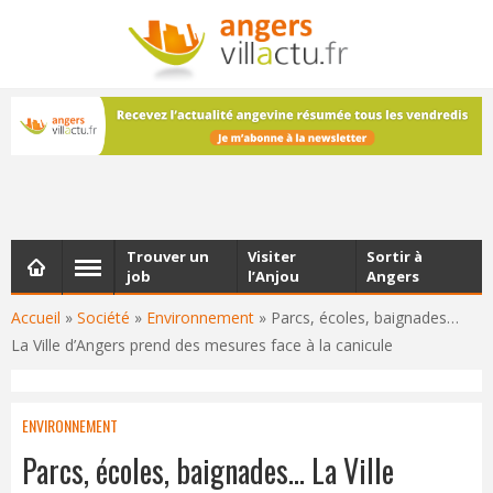
NEWSLETTER
Les dernières actualités d'Angers, chaque vendredi dans
votre boîte e-mail
Trouver un
Visiter
Sortir à
job
l’Anjou
Angers
Accueil
»
Société
»
Environnement
»
Parcs, écoles, baignades…
La Ville d’Angers prend des mesures face à la canicule
ENVIRONNEMENT
Parcs, écoles, baignades… La Ville