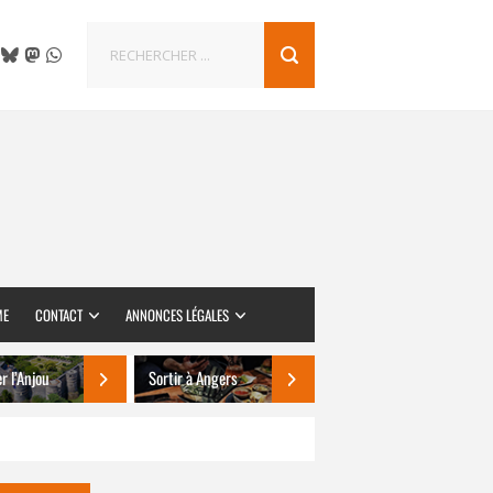
ME
CONTACT
ANNONCES LÉGALES
er l’Anjou
Sortir à Angers