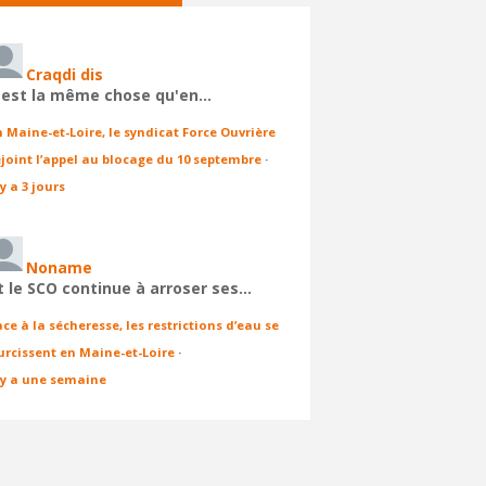
Craqdi dis
'est la même chose qu'en…
n Maine-et-Loire, le syndicat Force Ouvrière
ejoint l’appel au blocage du 10 septembre
·
 y a 3 jours
Noname
t le SCO continue à arroser ses…
ace à la sécheresse, les restrictions d’eau se
urcissent en Maine-et-Loire
·
l y a une semaine