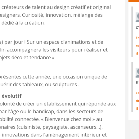
 créateurs de talent au design créatif et original
esigners. Curiosité, innovation, mélange des
dédié à la création.
c
E
 par jour ! Sur un espace d’animations et de
r
in accompagnera les visiteurs pour réaliser et
il
jets déco et tendance ».
 présentes cette année, une occasion unique de
E
uérir des tableaux, ou sculptures ….
F
 évolutif
d
volonté de créer un établissement qui réponde aux
i
ar l’âge ou le handicap, dans les secteurs de
obilité connectée. « Bienvenue chez moi » au
enaires (cuisiniste, paysagiste, ascenseurs…),
s innovations dans l’aménagement intérieur et