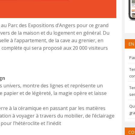
 au Parc des Expositions d’Angers pour ce grand
ivers de la maison et du logement en général. Du
uelle à l’appartement, de la cave au grenier, en
EN
re complète qui sera proposé aux 20 000 visiteurs
Pau
Te
con
gn
es univers, montre des lignes et représente un
Te
 papier et de légèreté, la magie opère et laisse
sem
Qua
rre à la céramique en passant par les matières
gra
tion à voyager à travers du mobilier, de l’éclairage
our l’hétéroclite et l’inédit
CO