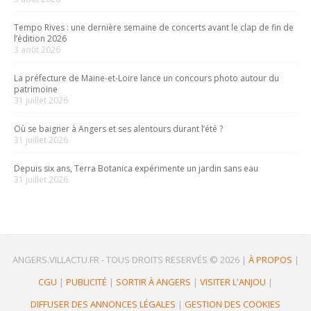
Tempo Rives : une dernière semaine de concerts avant le clap de fin de
l’édition 2026
3 août 2026
La préfecture de Maine-et-Loire lance un concours photo autour du
patrimoine
31 juillet 2026
Où se baigner à Angers et ses alentours durant l’été ?
31 juillet 2026
Depuis six ans, Terra Botanica expérimente un jardin sans eau
31 juillet 2026
ANGERS.VILLACTU.FR -
TOUS DROITS RESERVÉS © 2026
|
À PROPOS
|
CGU
|
PUBLICITÉ
|
SORTIR À ANGERS
|
VISITER L'ANJOU
|
DIFFUSER DES ANNONCES LÉGALES
|
GESTION DES COOKIES