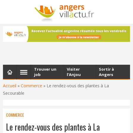
NEWSLETTER
Les dernières actualités d'Angers, chaque vendredi dans
votre boîte e-mail
Trouver un
Visiter
Sortir à
job
l’Anjou
Angers
Accueil
»
Commerce
»
Le rendez-vous des plantes à La
Secourable
COMMERCE
Le rendez-vous des plantes à La