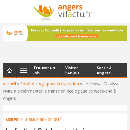
NEWSLETTER
Les dernières actualités d'Angers, chaque vendredi dans
votre boîte e-mail
Trouver un
Visiter
Sortir à
job
l’Anjou
Angers
Accueil
»
Société
»
Agir pour la transition
»
Le festival Catalyse
invite à expérimenter la transition écologique ce week-end à
Angers
AGIR POUR LA TRANSITION
,
SOCIÉTÉ