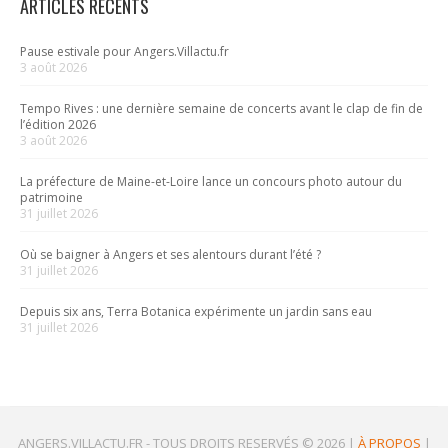
ARTICLES RÉCENTS
Pause estivale pour Angers.Villactu.fr
3 août 2026
Tempo Rives : une dernière semaine de concerts avant le clap de fin de
l’édition 2026
3 août 2026
La préfecture de Maine-et-Loire lance un concours photo autour du
patrimoine
31 juillet 2026
Où se baigner à Angers et ses alentours durant l’été ?
31 juillet 2026
Depuis six ans, Terra Botanica expérimente un jardin sans eau
31 juillet 2026
ANGERS.VILLACTU.FR -
TOUS DROITS RESERVÉS © 2026
|
À PROPOS
|