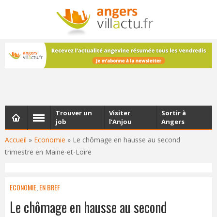
NEWSLETTER
Les dernières actualités d'Angers, chaque vendredi dans
votre boîte e-mail
Trouver un
Visiter
Sortir à
job
l’Anjou
Angers
Accueil
»
Economie
»
Le chômage en hausse au second
trimestre en Maine-et-Loire
ECONOMIE
,
EN BREF
Le chômage en hausse au second