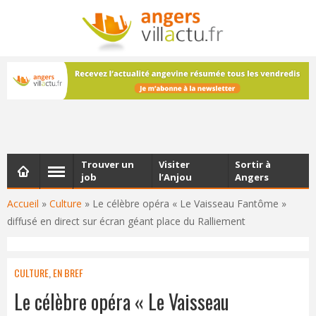
NEWSLETTER
Les dernières actualités d'Angers, chaque vendredi dans
votre boîte e-mail
Trouver un
Visiter
Sortir à
job
l’Anjou
Angers
Accueil
»
Culture
»
Le célèbre opéra « Le Vaisseau Fantôme »
diffusé en direct sur écran géant place du Ralliement
CULTURE
,
EN BREF
Le célèbre opéra « Le Vaisseau