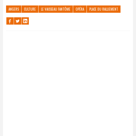
ANGERS
CULTURE
LE VAISSEAU FANTÔME
OPÉRA
PLACE DU RALLIEMENT