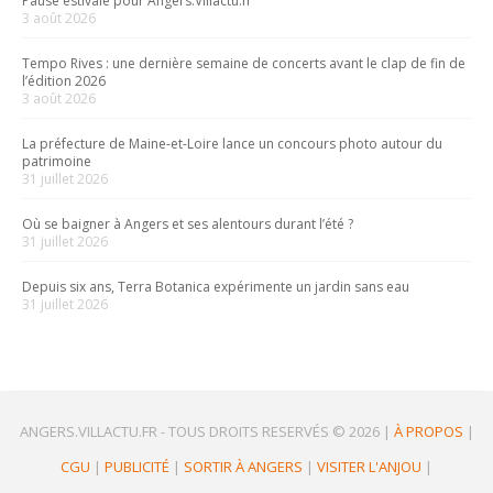
Pause estivale pour Angers.Villactu.fr
3 août 2026
Tempo Rives : une dernière semaine de concerts avant le clap de fin de
l’édition 2026
3 août 2026
La préfecture de Maine-et-Loire lance un concours photo autour du
patrimoine
31 juillet 2026
Où se baigner à Angers et ses alentours durant l’été ?
31 juillet 2026
Depuis six ans, Terra Botanica expérimente un jardin sans eau
31 juillet 2026
ANGERS.VILLACTU.FR -
TOUS DROITS RESERVÉS © 2026
|
À PROPOS
|
CGU
|
PUBLICITÉ
|
SORTIR À ANGERS
|
VISITER L'ANJOU
|