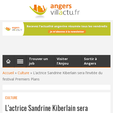
NEWSLETTER
Les dernières actualités d'Angers, chaque vendredi dans
votre boîte e-mail
Trouver un
Visiter
Sortir à
job
l’Anjou
Angers
Accueil
»
Culture
»
L’actrice Sandrine Kiberlain sera l’invitée du
festival Premiers Plans
CULTURE
L’actrice Sandrine Kiberlain sera