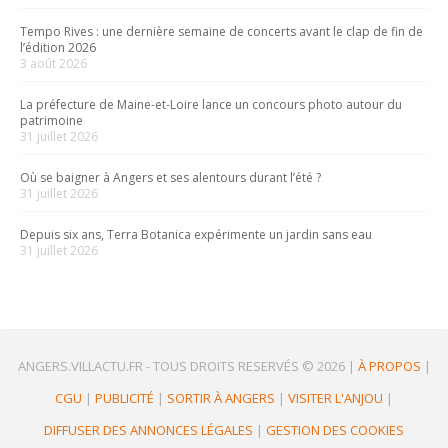
Tempo Rives : une dernière semaine de concerts avant le clap de fin de
l’édition 2026
3 août 2026
La préfecture de Maine-et-Loire lance un concours photo autour du
patrimoine
31 juillet 2026
Où se baigner à Angers et ses alentours durant l’été ?
31 juillet 2026
Depuis six ans, Terra Botanica expérimente un jardin sans eau
31 juillet 2026
ANGERS.VILLACTU.FR -
TOUS DROITS RESERVÉS © 2026
|
À PROPOS
|
CGU
|
PUBLICITÉ
|
SORTIR À ANGERS
|
VISITER L'ANJOU
|
DIFFUSER DES ANNONCES LÉGALES
|
GESTION DES COOKIES