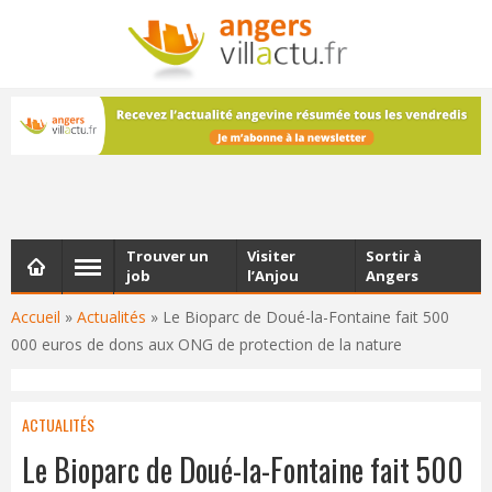
NEWSLETTER
Les dernières actualités d'Angers, chaque vendredi dans
votre boîte e-mail
Trouver un
Visiter
Sortir à
job
l’Anjou
Angers
Accueil
»
Actualités
»
Le Bioparc de Doué-la-Fontaine fait 500
000 euros de dons aux ONG de protection de la nature
ACTUALITÉS
Le Bioparc de Doué-la-Fontaine fait 500