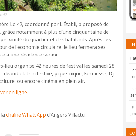
Le 42
mère Le 42, coordonné par L’Établi, a proposé de
, grâce notamment à plus d’une cinquantaine de
 proximité du quartier et des habitants. Après ces
EN
r de l’économie circulaire, le lieu fermera ses
lace à une résidence senior.
Pau
iers-lieu organise 42 heures de festival les samedi 28
Te
: déambulation festive, pique-nique, kermesse, Dj
con
criture, ou encore cinéma en plein air.
Te
ver en ligne
.
sem
Qua
gra
 la
chaîne WhatsApp
d’Angers Villactu.
CO