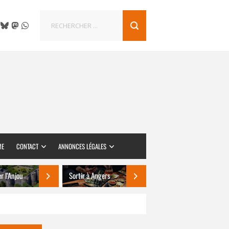
ME
CONTACT
ANNONCES LÉGALES
er l’Anjou
Sortir à Angers