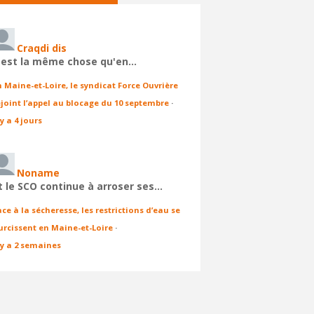
Craqdi dis
'est la même chose qu'en…
n Maine-et-Loire, le syndicat Force Ouvrière
ejoint l’appel au blocage du 10 septembre
·
 y a 4 jours
Noname
t le SCO continue à arroser ses…
ace à la sécheresse, les restrictions d’eau se
urcissent en Maine-et-Loire
·
l y a 2 semaines