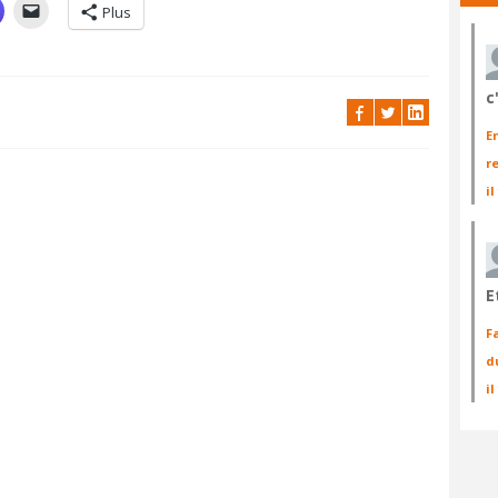
Plus
c
E
r
il
E
F
d
i