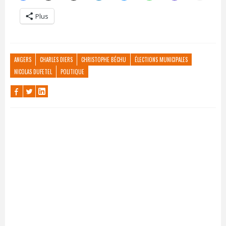
Plus
ANGERS
CHARLES DIERS
CHRISTOPHE BÉCHU
ÉLECTIONS MUNICIPALES
NICOLAS DUFETEL
POLITIQUE