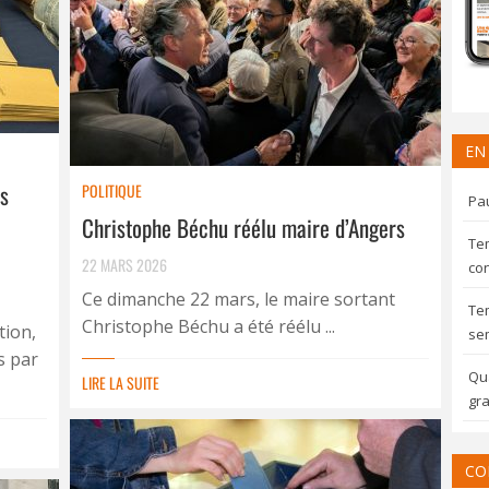
EN
es
POLITIQUE
Pau
Christophe Béchu réélu maire d’Angers
Te
22 MARS 2026
con
Ce dimanche 22 mars, le maire sortant
Te
Christophe Béchu a été réélu ...
tion,
sem
s par
Qua
LIRE LA SUITE
gra
CO