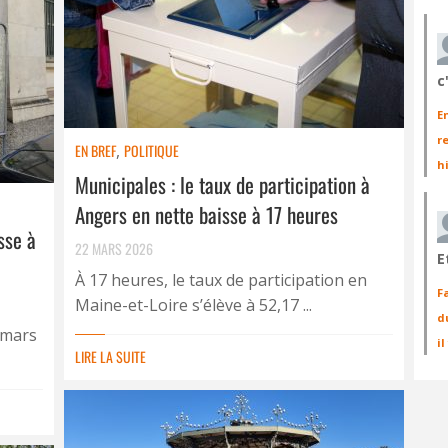
c
E
r
EN BREF
,
POLITIQUE
h
Municipales : le taux de participation à
Angers en nette baisse à 17 heures
sse à
22 MARS 2026
E
À 17 heures, le taux de participation en
F
Maine-et-Loire s’élève à 52,17 ...
d
 mars
i
LIRE LA SUITE