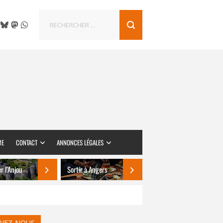
ME
CONTACT
ANNONCES LÉGALES
er l’Anjou
Sortir à Angers
IVEZ-NOUS