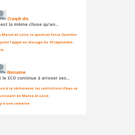
Craqdi dis
'est la même chose qu'en…
n Maine-et-Loire, le syndicat Force Ouvrière
ejoint l’appel au blocage du 10 septembre
·
ier
Noname
t le SCO continue à arroser ses…
ace à la sécheresse, les restrictions d’eau se
urcissent en Maine-et-Loire
·
l y a une semaine