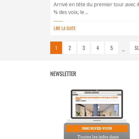
Arrivé en tête du premier tour avec 
% des voix, le ...
LIRE LA SUITE
1
2
3
4
5
S
…
NEWSLETTER