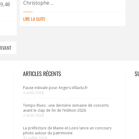
Christophe ...
49,48
LIRE LA SUITE
UIVANT
ARTICLES RÉCENTS
S
Pause estivale pour Angers.Villactu.fr
3 août 2026
Tempo Rives : une dernière semaine de concerts
avant le clap de fin de l’édition 2026
3 août 2026
La préfecture de Maine-et-Loire lance un concours
photo autour du patrimoine
31 juillet 2026