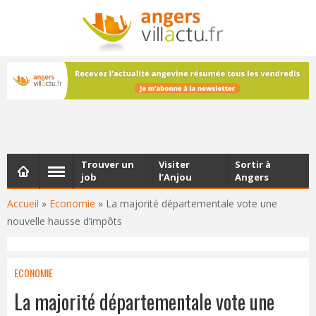
NEWSLETTER
Les dernières actualités d'Angers, chaque vendredi dans
votre boîte e-mail
Trouver un
Visiter
Sortir à
job
l’Anjou
Angers
Accueil
»
Economie
»
La majorité départementale vote une
nouvelle hausse d’impôts
ECONOMIE
La majorité départementale vote une