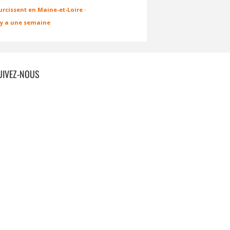
urcissent en Maine-et-Loire
·
l y a une semaine
UIVEZ-NOUS