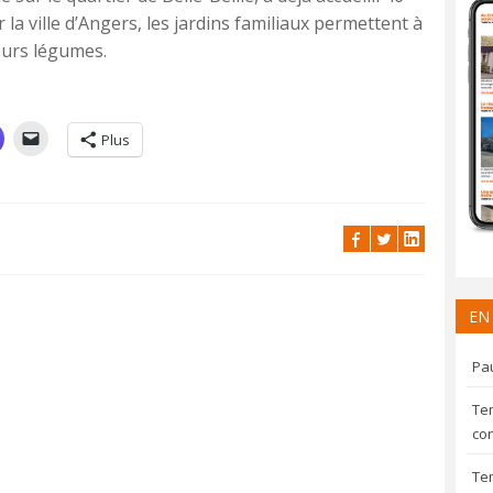
 la ville d’Angers, les jardins familiaux permettent à
leurs légumes.
Plus
EN
Pau
Te
con
Te