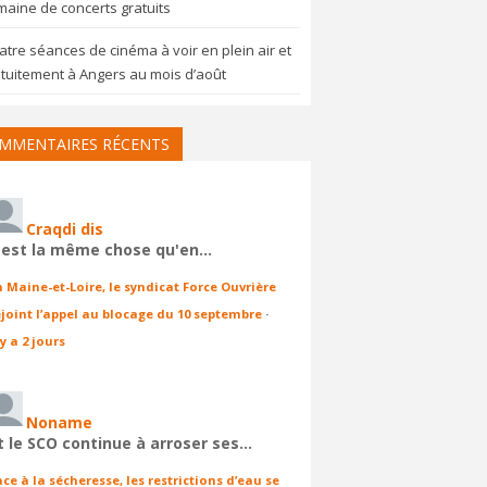
aine de concerts gratuits
tre séances de cinéma à voir en plein air et
tuitement à Angers au mois d’août
MMENTAIRES RÉCENTS
Craqdi dis
'est la même chose qu'en…
n Maine-et-Loire, le syndicat Force Ouvrière
ejoint l’appel au blocage du 10 septembre
·
 y a 2 jours
Noname
t le SCO continue à arroser ses…
ace à la sécheresse, les restrictions d’eau se