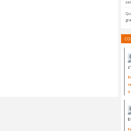
sem
Qua
gra
CO
c
E
r
il
E
F