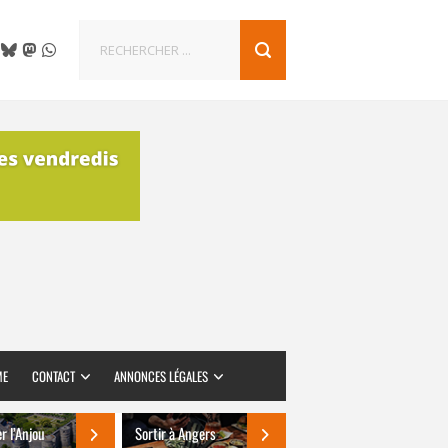
ME
CONTACT
ANNONCES LÉGALES
er l’Anjou
Sortir à Angers