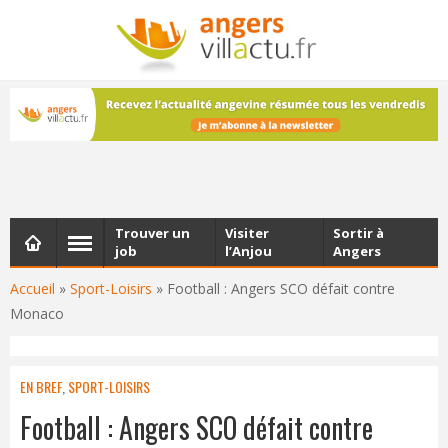
NEWSLETTER
Les dernières actualités d'Angers, chaque vendredi dans
votre boîte e-mail
Trouver un
Visiter
Sortir à
job
l’Anjou
Angers
Accueil
»
Sport-Loisirs
»
Football : Angers SCO défait contre
Monaco
EN BREF
,
SPORT-LOISIRS
Football : Angers SCO défait contre