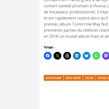
concert samedi prochain à l’Arena L
de hockeyeur professionnel, il s’ép
et est rapidement repéré alors qu’il 
premier album Tomorrow May Not Be 
premières parties du célèbres chante
en 2018 un nouvel album frais et amb
Partager :
BASTIAN BAKER
CÉCILE GIROUD
CULTURE
FESTIVAL D