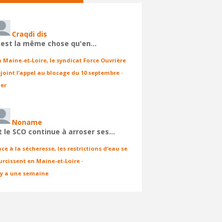
Craqdi dis
'est la même chose qu'en…
n Maine-et-Loire, le syndicat Force Ouvrière
ejoint l’appel au blocage du 10 septembre
·
ier
Noname
t le SCO continue à arroser ses…
ace à la sécheresse, les restrictions d’eau se
urcissent en Maine-et-Loire
·
l y a une semaine