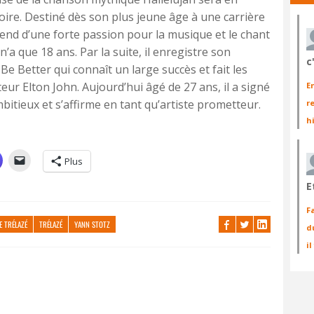
oire. Destiné dès son plus jeune âge à une carrière
rend d’une forte passion pour la musique et le chant
n’a que 18 ans. Par la suite, il enregistre son
c
Better qui connaît un large succès et fait les
ur Elton John. Aujourd’hui âgé de 27 ans, il a signé
E
itieux et s’affirme en tant qu’artiste prometteur.
r
h
Plus
E
F
E TRÉLAZÉ
TRÉLAZÉ
YANN STOTZ
d
i