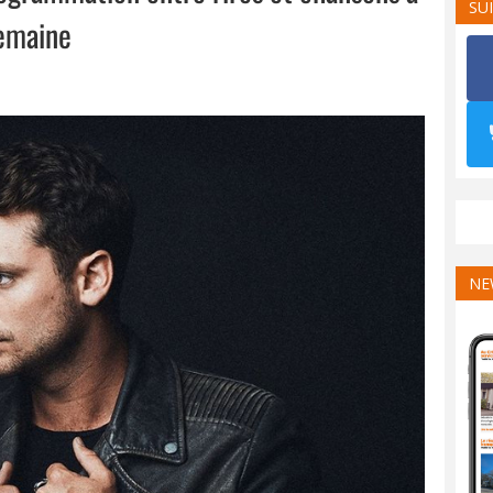
SU
semaine
NE