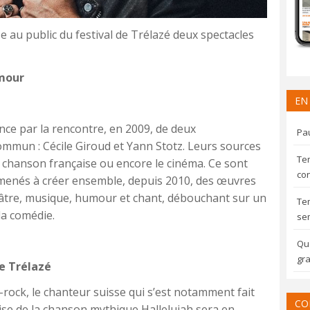
e au public du festival de Trélazé deux spectacles
umour
EN
nce par la rencontre, en 2009, de deux
Pau
ommun : Cécile Giroud et Yann Stotz. Leurs sources
Te
a chanson française ou encore le cinéma. Ce sont
con
 amenés à créer ensemble, depuis 2010, des œuvres
éâtre, musique, humour et chant, débouchant sur un
Te
la comédie.
sem
Qua
gra
re Trélazé
rock, le chanteur suisse qui s’est notamment fait
CO
ise de la chanson mythique Hallelujah sera en